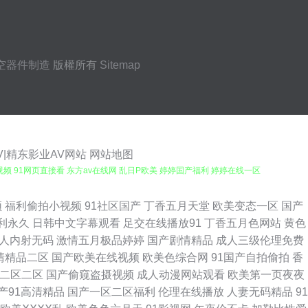
空器件制造
版權所有
Sitemap
V|精东影业AV网站
网站地图
频 91网页直接看 东方av在线网 乱日P欧美 婷婷国产福利 婷婷在线一区
国产欧美 91视频人口 91论坛最新入口 91唐先生探花视频观看 三级黄色
频
福利偷拍小视频
91社区国产
丁香五月天堂
欧美变态一区
国产
利永久
日韩中文字幕观看
足交在线播放91
丁香五月色网站
黄色
 91写真福利 先锋资源av色版 成人午夜剧场A片 夜先锋女人AV资源 豆奶
人内射无码
激情五月极品婷婷
国产剧情精品
成人三级伦理免费
清精品二区
国产欧美在线视频
欧美色综合网
91国产自拍偷拍
香
青草社区伊人 91午夜福利片电影 日韩欧美日韩久久 91资源超碰总站 婷婷
二区二区
国产偷窥盗摄视频
成人动漫网站观看
欧美第一页夜夜
产91高清精品
国产一区二区福利
伦理在线播放
人妻无码精品
91
国产视频小说91 91插吧 久合色网 91黑丝福利 九一视频在线视频 91制