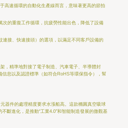
于高速循環的自動化生產線而言，意味著更高的節拍
千萬次的重復工作循環，抗疲勞性能出色，降低了設備
螺紋連接、快速接頭）的選項，以滿足不同客戶設備的
臺上架，精準地對接了電子制造、汽車電子、半導體封
信息以及認證標準（如符合RoHS等環保指令），幫
對元器件的處理精度要求水漲船高。這款橢圓真空吸球
斷進化，是推動“工業4.0”和智能制造發展的微觀基