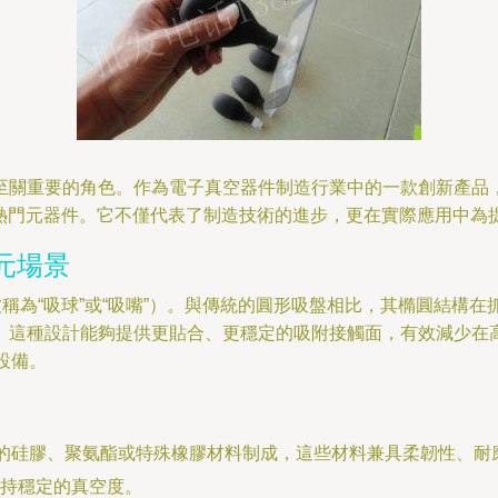
關重要的角色。作為電子真空器件制造行業中的一款創新產品，新
的熱門元器件。它不僅代表了制造技術的進步，更在實際應用中為
元場景
被稱為“吸球”或“吸嘴”）。與傳統的圓形吸盤相比，其橢圓結構
。這種設計能夠提供更貼合、更穩定的吸附接觸面，有效減少在
設備。
性能的硅膠、聚氨酯或特殊橡膠材料制成，這些材料兼具柔韌性、
持穩定的真空度。