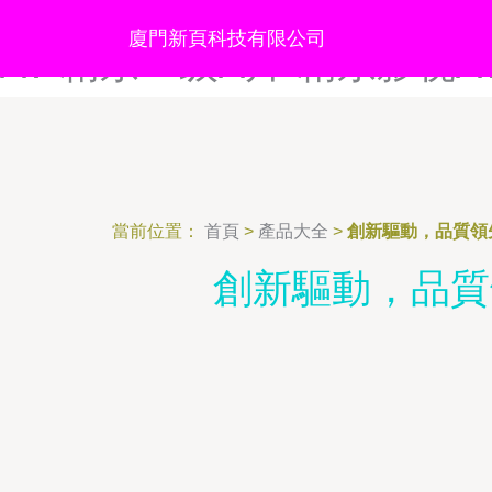
精东视频社区-精东视频探花
廈門新頁科技有限公司
AV-精东一级A片-精东影视A
當前位置：
首頁
>
產品大全
>
創新驅動，品質領
創新驅動，品質