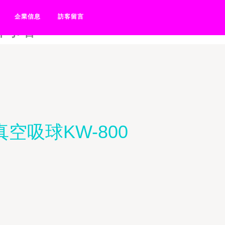
-精东无码成人A片-精东性爱
企業信息
訪客留言
V网站
吸球KW-800