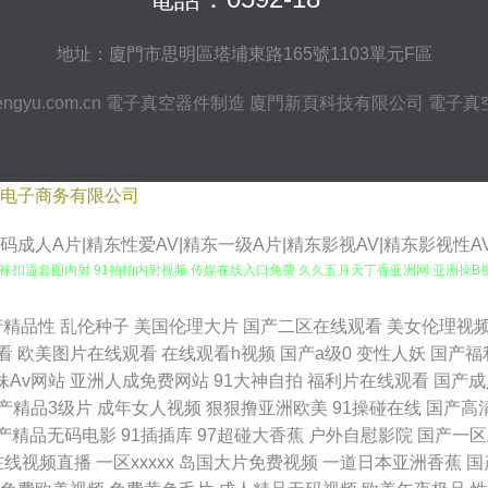
地址：廈門市思明區塔埔東路165號1103單元F區
engyu.com.cn
電子真空器件制造
廈門新頁科技有限公司
電子真
电子商务有限公司
成人A片|精东性爱AV|精东一级A片|精东影视AV|精东影视性A
丝袜扣逼套图内射 91拍拍内射视频 传媒在线入口免费 久久五月天丁香亚洲网 亚洲操B视
品 一级片呦呦呦 欧洲女同按摩 92大香蕉 日本黄色片 国产日批 91国产精选优质 欧美
产精品性
乱伦种子
美国伦理大片
国产二区在线观看
美女伦理视
看
欧美图片在线观看
在线观看h视频
国产a级0
变性人妖
国产福
三级片 91大神磁力 极品一线天图 欧美高清在线视频 91人人摸人人操97 日本三级99
妹Av网站
亚洲人成免费网站
91大神自拍
福利片在线观看
国产成
产精品3级片
成年女人视频
狠狠撸亚洲欧美
91操碰在线
国产高
兽视频 91综合播放在线 欧美幸爱 91人妻白丝 欧美精品7页 91欧美麻豆精品久久 青
产精品无码电影
91插插库
97超碰大香蕉
户外自慰影院
国产一区
在线视频直播
一区xxxxx
岛国大片免费视频
一道日本亚洲香蕉
国
花片 九九成人精品 91女神福利视频在线 日韩综合视频专区 ts人妖干美女 亚洲不卡网 