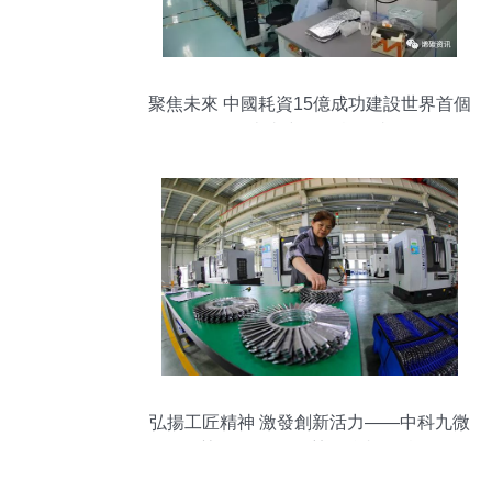
聚焦未來 中國耗資15億成功建設世界首個
納米真空互聯實驗站
弘揚工匠精神 激發創新活力——中科九微
榮獲“全國五一勞動獎狀”紀實