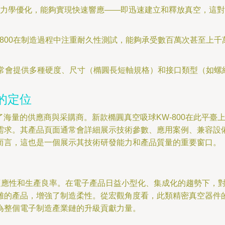
力學優化，能夠實現快速響應——即迅速建立和釋放真空，這對
-800在制造過程中注重耐久性測試，能夠承受數百萬次甚至上
商通常會提供多種硬度、尺寸（橢圓長短軸規格）和接口類型（如
的定位
了海量的供應商與采購商。新款橢圓真空吸球KW-800在此平
需求。其產品頁面通常會詳細展示技術參數、應用案例、兼容設備
而言，這也是一個展示其技術研發能力和產品質量的重要窗口。
藝適應性和生產良率。在電子產品日益小型化、集成化的趨勢下，
的產品，增強了制造柔性。從宏觀角度看，此類精密真空器件的不
為整個電子制造產業鏈的升級貢獻力量。