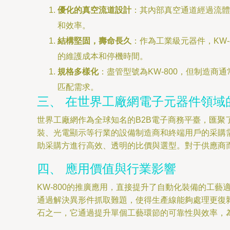
優化的真空流道設計
：其內部真空通道經過流體
和效率。
結構堅固，壽命長久
：作為工業級元器件，KW
的維護成本和停機時間。
規格多樣化
：盡管型號為KW-800，但制造
匹配需求。
三、 在世界工廠網電子元器件領域
世界工廠網作為全球知名的B2B電子商務平臺，匯聚
裝、光電顯示等行業的設備制造商和終端用戶的采購
助采購方進行高效、透明的比價與選型。對于供應商
四、 應用價值與行業影響
KW-800的推廣應用，直接提升了自動化裝備的工
通過解決異形件抓取難題，使得生產線能夠處理更復雜
石之一，它通過提升單個工藝環節的可靠性與效率，