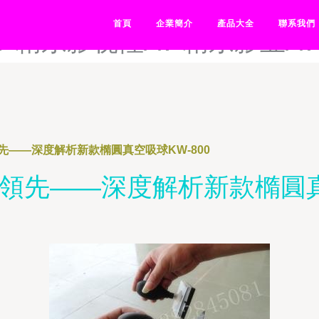
-精东探花视频-精东探花在线
首頁
企業簡介
產品大全
聯系我們
V-精东影视性AV-精东影业A
先——深度解析新款橢圓真空吸球KW-800
領先——深度解析新款橢圓真空