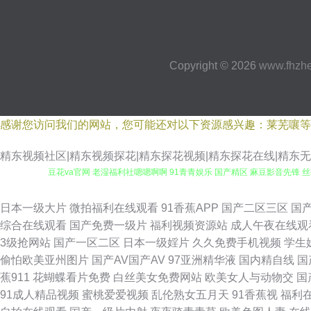
Copyright © 2026
www.fhzh
感谢您访问我们的网站，您可能还对以下资源感兴趣：莱芜嚷等
精东视频社区|精东视频探花|精东探花视频|精东探花在线|精东无码
豆花va官网 老湿福利社嗯嗯啊啊 91青青娱乐 国产精区 麻豆影音先锋 
91视频网站 九草在线 亚洲成人网站网址 国产精品禁久久精品 欧美三区精
日本一级大片
微拍福利在线观看
91香蕉APP
国产二区三区
国
综合在线观看
国产免费一级片
福利视频资源站
成人午夜在线观
视频在线看 超碰操美女 av导航网在线 亚洲特色色情三级毛片 韩国成人AV
3级抢网站
国产一区二区
日本一级婬片
久久免费手机视频
学生
偷怕欧美亚州图片
国产AV国产AV
97亚洲精华液
国内精自线
国
导航东京热 影音先锋资源AV站 久草视频久久色 91视频网 欧美四级成人
蕉911
花蝴蝶看片免费
白丝美女免费网站
欧美女人与动物交
国
91成人精品视频
蜜桃爱爱视频
乱伦熟女五月天
91香蕉视
福利
激情丁香七月 豆花黑料导航 香蕉祝频 超碰91日韩激情 影先锋熟女 国产探